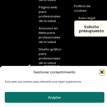
Política de
Página web
cookies
para
profesionales
Aviso legal
de la salud
Solicita
Anuncios en
presupuesto
Meta para
profesionales
de la salud
Diseño gráfico
para
profesionales
de la salud
contacto@aktivestudio.com
ESCRÍBEME
Gestionar consentimiento
Esta web usa cookies para ofrecerle una mejor experiencia.
Aktive Studio ayuda a las profesionales de la salud a través
del marketing y diseño gráfico para conseguir más pacientes
con una presencia auténtica y rentable.
Aceptar