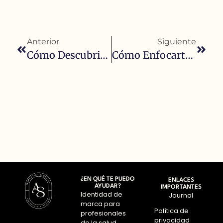
Anterior
Siguiente
Cómo Descubrir Tus Capacidades Emprendedoras
Cómo Enfocarte En Un Nicho En Concreto: La Clave Para Destacar Como Profesional De La Salud
¿EN QUÉ TE PUEDO
ENLACES
AYUDAR?
IMPORTANTES
Identidad de
Journal
marca para
Política de
profesionales
privacidad
de la salud