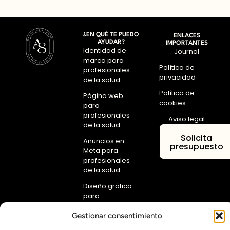
¿EN QUÉ TE PUEDO
ENLACES
AYUDAR?
IMPORTANTES
Identidad de
Journal
marca para
Política de
profesionales
privacidad
de la salud
Política de
Página web
cookies
para
profesionales
Aviso legal
de la salud
Solicita
Anuncios en
presupuesto
Meta para
profesionales
de la salud
Diseño gráfico
para
profesionales
de la salud
Gestionar consentimiento
contacto@aktivestudio.com
ESCRÍBEME